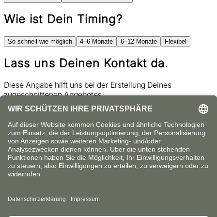
Wie ist Dein Timing?
So schnell wie möglich
4–6 Monate
6–12 Monate
Flexibel
Lass uns Deinen Kontakt da.
Diese Angabe hilft uns bei der Erstellung Deines
zugeschnittenen Angebotes.
Bitte beachte unsere
Datenschutzerklärung
.
Zurück
Anfragen
Schritt
0
von
0
Zurück